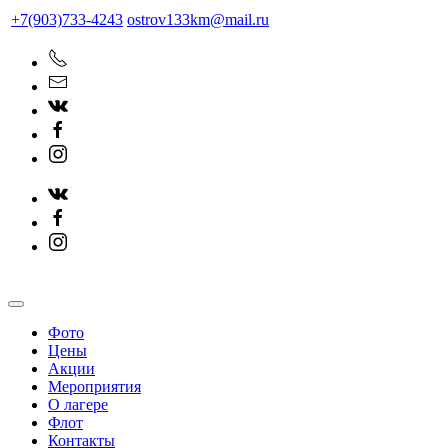
+7(903)733-4243
ostrov133km@mail.ru
Фото
Цены
Акции
Мероприятия
О лагере
Флот
Контакты