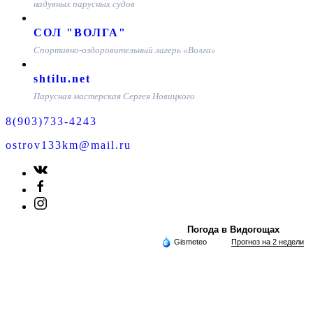
надувных парусных судов
СОЛ "ВОЛГА"
Спортивно-оздоровительный лагерь «Волга»
shtilu.net
Парусная мастерская Сергея Новицкого
8(903)733-4243
ostrov133km@mail.ru
Погода в Видогощах
Gismeteo
Прогноз на 2 недели